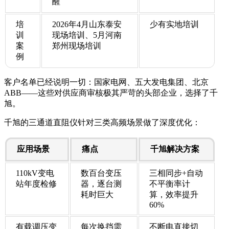
醒
培
2026年4月山东泰安
少有实地培训
训
现场培训、5月河南
案
郑州现场培训
例
客户名单已经说明一切：国家电网、五大发电集团、北京
ABB——这些对供应商审核极其严苛的头部企业，选择了千
旭。
千旭的三通道直阻仪针对三类高频场景做了深度优化：
应用场景
痛点
千旭解决方案
110kV变电
数百台变压
三相同步+自动
站年度检修
器，逐台测
不平衡率计
耗时巨大
算，效率提升
60%
有载调压变
每次换挡需
不断电直接切