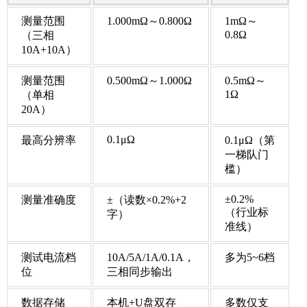
测量范围
1.000mΩ～0.800Ω
1mΩ～
0.8Ω
（三相
10A+10A）
测量范围
0.500mΩ～1.000Ω
0.5mΩ～
1Ω
（单相
20A）
0.1μΩ
最高分辨率
0.1μΩ（第
一梯队门
槛）
±0.2%
测量准确度
±（读数×0.2%+2
（行业标
字）
准线）
测试电流档
10A/5A/1A/0.1A，
多为5~6档
位
三相同步输出
数据存储
本机+U盘双存
多数仅支