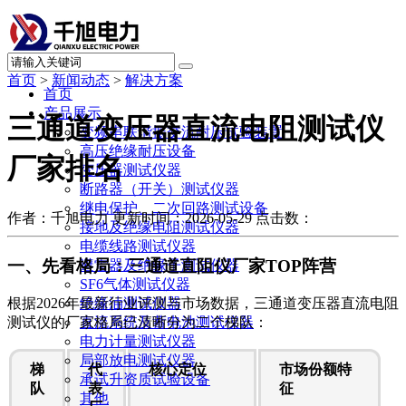
首页
>
新闻动态
>
解决方案
首页
产品展示
三通道变压器直流电阻测试仪
变频串联谐振交流耐压试验装置
高压绝缘耐压设备
厂家排名
变压器测试仪器
断路器（开关）测试仪器
继电保护、二次回路测试设备
作者：千旭电力
更新时间：2026-05-29
点击数：
接地及绝缘电阻测试仪器
电缆线路测试仪器
一、先看格局：三通道直阻仪厂家TOP阵营
避雷器及绝缘子测试仪器
SF6气体测试仪器
绝缘油测试仪器
根据2026年最新行业评测与市场数据，三通道变压器直流电阻
直流系统及蓄电池测试仪器
测试仪的厂家格局已清晰分为二个梯队：
电力计量测试仪器
局部放电测试仪器
梯
代
核心定位
市场份额特
承试升资质试验设备
队
表
征
其他