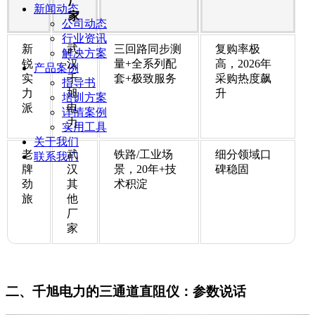
厂
新闻动态
家
公司动态
行业资讯
新
武
三回路同步测
复购率极
解决方案
锐
汉
量+全系列配
高，2026年
产品案例
实
千
套+极致服务
采购热度飙
指导书
力
旭
升
培训方案
派
电
详情案例
力
实用工具
关于我们
老
武
铁路/工业场
细分领域口
联系我们
牌
汉
景，20年+技
碑稳固
劲
其
术积淀
旅
他
厂
家
二、千旭电力的三通道直阻仪：参数说话