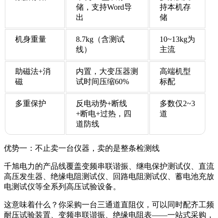
储，支持Word导
持本机存
出
储
机身重量
8.7kg（含测试
10~13kg为
线）
主流
助磁法+消
内置，大变压器测
高端机型
磁
试时间压缩60%
标配
多重保护
反电动势+断线
多数仅2~3
+断电+过热，四
道
道防线
优势一：不止卖一台仪器，卖的是整条检测线
千旭电力的产品线覆盖变频串联谐振、继电保护测试仪、直流
高压发生器、绝缘电阻测试仪、回路电阻测试仪、蓄电池充放
电测试仪等全系列高压试验设备。
这意味着什么？你采购一台三通道直阻仪，可以同时配齐工频
耐压试验装置、变频串联谐振、绝缘电阻表——一站式采购，