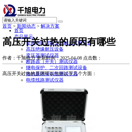
首页
>
新闻动态
>
解决方案
首页
产品展示
高压开关过热的原因有哪些
变频串联谐振交流耐压试验装置
高压绝缘耐压设备
变压器测试仪器
作者：千旭电力
更新时间：2025-04-08
点击数：
断路器（开关）测试仪器
继电保护、二次回路测试设备
高压开关过热的原因可以包括以下几个方面：
接地及绝缘电阻测试仪器
电缆线路测试仪器
避雷器及绝缘子测试仪器
SF6气体测试仪器
绝缘油测试仪器
直流系统及蓄电池测试仪器
电力计量测试仪器
局部放电测试仪器
承试升资质试验设备
其他