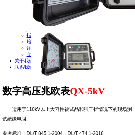
新闻动态
公司动态
行业资讯
解决方案
产品案例
指导书
培训方案
详情案例
实用工具
关于我们
联系我们
数字高压兆欧表
QX-5kV
适用于110kV以上大容性被试品和强干扰情况下的现场测
试绝缘电阻。
参考标准：DL/T 845.1-2004，DL/T 474.1-2018