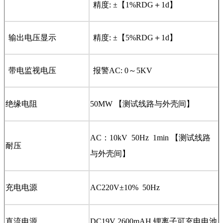
精度: ±【1%RDG＋1d】
输出电压显示
精度: ±【5%RDG＋1d】
带电监视电压
报警AC: 0～5KV
绝缘电阻
50MW 【测试线路与外壳间】
AC：10kV 50Hz 1min 【测试线路
耐压
与外壳间】
充电电源
AC220V±10% 50Hz
直流电源
DC19V 2600mAH 锂离子可充电电池