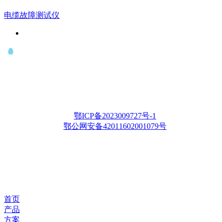
电缆故障测试仪
QQ： 646435372
电话：15927335914
邮箱：whqianxu@163.com
Copyright © 2012-2028 武汉千旭电力科技有限公司 版权所有
鄂ICP备2023009727号-1
鄂公网安备42011602001079号
首页
产品
方案