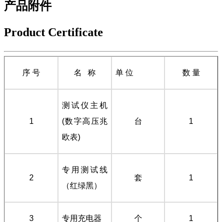
产品附件
Product Certificate
序
号
名
称
单 位
数 量
测试仪主机
1
(数字高压兆
台
1
欧表)
专用测试线
2
套
1
（红绿黑）
3
专用充电器
个
1