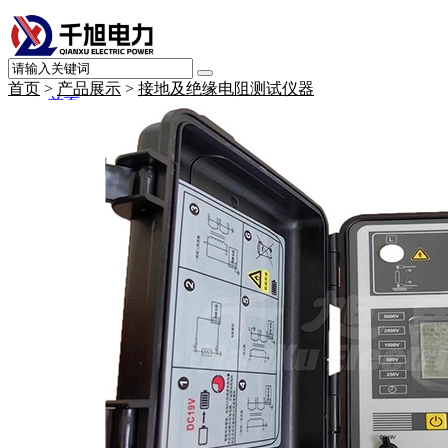
首页
>
产品展示
>
接地及绝缘电阻测试仪器
首页
产品展示
变频串联谐振交流耐压试验装置
高压绝缘耐压设备
变压器测试仪器
断路器（开关）测试仪器
继电保护、二次回路测试设备
接地及绝缘电阻测试仪器
电缆线路测试仪器
避雷器及绝缘子测试仪器
SF6气体测试仪器
绝缘油测试仪器
直流系统及蓄电池测试仪器
电力计量测试仪器
局部放电测试仪器
承试升资质试验设备
其他