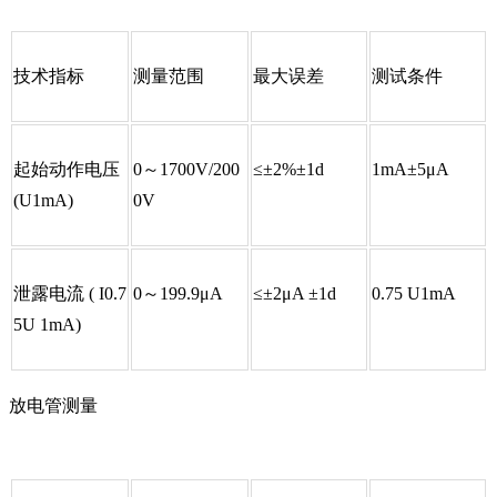
技术指标
测量范围
最大误差
测试条件
起始动作电压
0～1700V/200
≤±2%±1d
1mA±5μA
(U1mA)
0V
泄露电流 ( I0.7
0～199.9μA
≤±2μA ±1d
0.75 U1mA
5U 1mA)
放电管测量