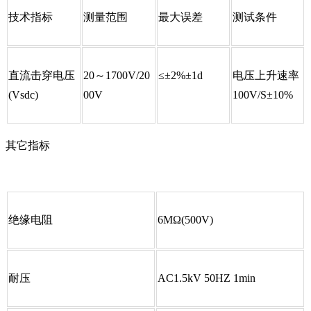
技术指标
测量范围
最大误差
测试条件
直流击穿电压
20～1700V/20
≤±2%±1d
电压上升速率
(Vsdc)
00V
100V/S±10%
其它指标
绝缘电阻
6MΩ(500V)
耐压
AC1.5kV 50HZ 1min