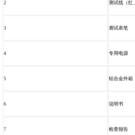
2
测试线（红
3
测试表笔
4
专用电源
5
铝合金外箱
6
说明书
7
检查报告