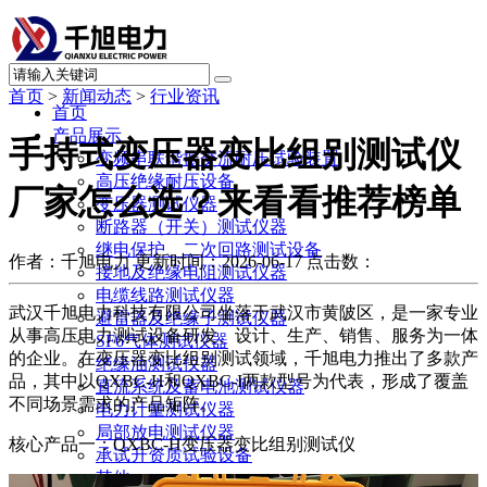
首页
>
新闻动态
>
行业资讯
首页
产品展示
手持式变压器变比组别测试仪
变频串联谐振交流耐压试验装置
高压绝缘耐压设备
厂家怎么选？来看看推荐榜单
变压器测试仪器
断路器（开关）测试仪器
继电保护、二次回路测试设备
作者：千旭电力
更新时间：2026-06-17
点击数：
接地及绝缘电阻测试仪器
电缆线路测试仪器
武汉千旭电力科技有限公司坐落于武汉市黄陂区，是一家专业
避雷器及绝缘子测试仪器
从事高压电力测试设备研发、设计、生产、销售、服务为一体
SF6气体测试仪器
的企业。在变压器变比组别测试领域，千旭电力推出了多款产
绝缘油测试仪器
品，其中以QXBC-H和QXBC-I两款型号为代表，形成了覆盖
直流系统及蓄电池测试仪器
不同场景需求的产品矩阵。
电力计量测试仪器
局部放电测试仪器
核心产品一：QXBC-H变压器变比组别测试仪
承试升资质试验设备
其他