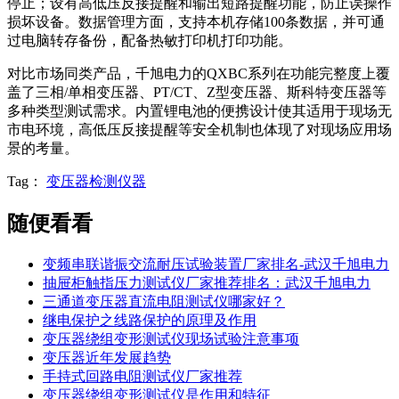
停止；设有高低压反接提醒和输出短路提醒功能，防止误操作
损坏设备
。数据管理方面，支持本机存储100条数据，并可通
过电脑转存备份，配备热敏打印机打印功能
。
对比市场同类产品，千旭电力的QXBC系列在功能完整度上覆
盖了三相/单相变压器、PT/CT、Z型变压器、斯科特变压器等
多种类型测试需求
。内置锂电池的便携设计使其适用于现场无
市电环境，高低压反接提醒等安全机制也体现了对现场应用场
景的考量。
Tag：
变压器检测仪器
随便看看
变频串联谐振交流耐压试验装置厂家排名-武汉千旭电力
抽屉柜触指压力测试仪厂家推荐排名：武汉千旭电力
三通道变压器直流电阻测试仪哪家好？
继电保护之线路保护的原理及作用
变压器绕组变形测试仪现场试验注意事项
变压器近年发展趋势
手持式回路电阻测试仪厂家推荐
变压器绕组变形测试仪是作用和特征