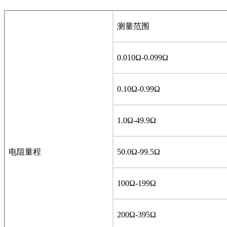
测量范围
0.010Ω-0.099Ω
0.10Ω-0.99Ω
1.0Ω-49.9Ω
电阻量程
50.0Ω-99.5Ω
100Ω-199Ω
200Ω-395Ω