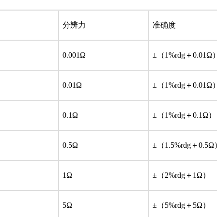
分辨力
准确度
0.001Ω
±（1%rdg＋0.01Ω
0.01Ω
±（1%rdg＋0.01Ω
0.1Ω
±（1%rdg＋0.1Ω）
0.5Ω
±（1.5%rdg＋0.5
1Ω
±（2%rdg＋1Ω）
5Ω
±（5%rdg＋5Ω）