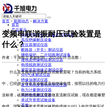
首页
>
新闻动态
>
解决方案
首页
产品展示
变频串联谐振耐压试验装置是
变频串联谐振交流耐压试验装置
高压绝缘耐压设备
什么？
变压器测试仪器
断路器（开关）测试仪器
继电保护、二次回路测试设备
作者：千旭电力
更新时间：2025-04-16
点击数：
接地及绝缘电阻测试仪器
电缆线路测试仪器
避雷器及绝缘子测试仪器
什么是变频串联谐振耐压试验装置呢？当前的电力系统
SF6气体测试仪器
绝缘油测试仪器
中，已经很少存在充油电缆及纸绝缘电缆，按照以往的电力行
直流系统及蓄电池测试仪器
电力计量测试仪器
业标准，这两种电缆耐压需要做直流耐压试验，现在都是橡塑
局部放电测试仪器
承试升资质试验设备
其他
电缆，国家标准要求需要对橡塑电缆做2U0以上的交流耐压试