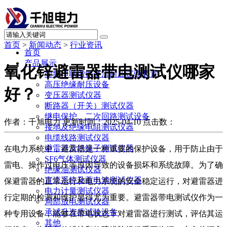
首页
>
新闻动态
>
行业资讯
首页
产品展示
氧化锌避雷器带电测试仪哪家
变频串联谐振交流耐压试验装置
高压绝缘耐压设备
好？
变压器测试仪器
断路器（开关）测试仪器
继电保护、二次回路测试设备
作者：千旭电力
更新时间：2025-04-10
点击数：
接地及绝缘电阻测试仪器
电缆线路测试仪器
避雷器及绝缘子测试仪器
在电力系统中，避雷器是一种重要的保护设备，用于防止由于
SF6气体测试仪器
雷电、操作过电压等原因导致的设备损坏和系统故障。为了确
绝缘油测试仪器
直流系统及蓄电池测试仪器
保避雷器的正常运行和电力系统的安全稳定运行，对避雷器进
电力计量测试仪器
行定期的检测和维护显得尤为重要。避雷器带电测试仪作为一
局部放电测试仪器
承试升资质试验设备
种专用设备，能够在带电状态下对避雷器进行测试，评估其运
其他