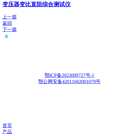
变压器变比直阻综合测试仪
上一篇
返回
下一篇
QQ： 646435372
电话：15927335914
邮箱：whqianxu@163.com
Copyright © 2012-2028 武汉千旭电力科技有限公司 版权所有
鄂ICP备2023009727号-1
鄂公网安备42011602001079号
首页
产品