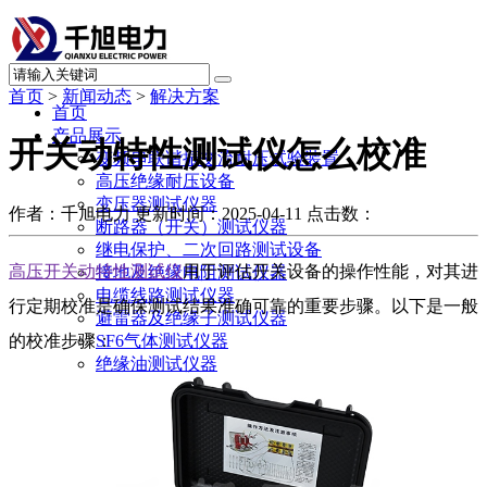
首页
>
新闻动态
>
解决方案
首页
产品展示
开关动特性测试仪怎么校准
变频串联谐振交流耐压试验装置
高压绝缘耐压设备
变压器测试仪器
作者：千旭电力
更新时间：2025-04-11
点击数：
断路器（开关）测试仪器
继电保护、二次回路测试设备
高压开关动特性测试仪
用于评估开关设备的操作性能，对其进
接地及绝缘电阻测试仪器
电缆线路测试仪器
行定期校准是确保测试结果准确可靠的重要步骤。以下是一般
避雷器及绝缘子测试仪器
的校准步骤：
SF6气体测试仪器
绝缘油测试仪器
直流系统及蓄电池测试仪器
电力计量测试仪器
局部放电测试仪器
承试升资质试验设备
其他