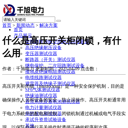
首页
>
新闻动态
>
解决方案
首页
产品展示
什么是高压开关柜闭锁，有什
变频串联谐振交流耐压试验装置
高压绝缘耐压设备
么用
变压器测试仪器
断路器（开关）测试仪器
继电保护、二次回路测试设备
作者：千旭电力
更新时间：2025-04-09
点击数：
接地及绝缘电阻测试仪器
电缆线路测试仪器
避雷器及绝缘子测试仪器
高压开关柜闭锁（interlocking）是一种安全保护机制，目的是
SF6气体测试仪器
绝缘油测试仪器
确保操作人员和设备的安全，防止误操作。高压开关柜通常用
直流系统及蓄电池测试仪器
电力计量测试仪器
于电力系统中的配电和控制，闭锁机制通过机械或电气手段实
局部放电测试仪器
承试升资质试验设备
其他
现，以保证在进行开关操作时遵循正确的程序和次序。