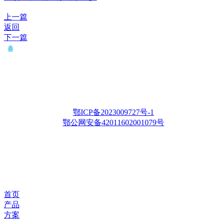
上一篇
返回
下一篇
QQ： 646435372
电话：15927335914
邮箱：whqianxu@163.com
Copyright © 2012-2028 武汉千旭电力科技有限公司 版权所有
鄂ICP备2023009727号-1
鄂公网安备42011602001079号
首页
产品
方案