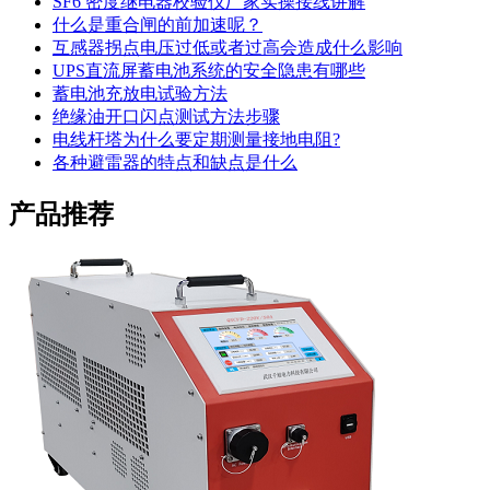
SF6 密度继电器校验仪厂家实操接线讲解
什么是重合闸的前加速呢？
互感器拐点电压过低或者过高会造成什么影响
UPS直流屏蓄电池系统的安全隐患有哪些
蓄电池充放电试验方法
绝缘油开口闪点测试方法步骤
电线杆塔为什么要定期测量接地电阻?
各种避雷器的特点和缺点是什么
产品推荐