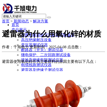
首页
>
新闻动态
>
解决方案
首页
产品展示
避雷器为什么用氧化锌的材质
变频串联谐振交流耐压试验装置
高压绝缘耐压设备
变压器测试仪器
作者：千旭电力
更新时间：2025-04-08
点击数：
断路器（开关）测试仪器
继电保护、二次回路测试设备
接地及绝缘电阻测试仪器
避雷器使用氧化锌作为主要材料的原因主要有以下几点：
电缆线路测试仪器
避雷器及绝缘子测试仪器
SF6气体测试仪器
绝缘油测试仪器
直流系统及蓄电池测试仪器
电力计量测试仪器
局部放电测试仪器
承试升资质试验设备
其他