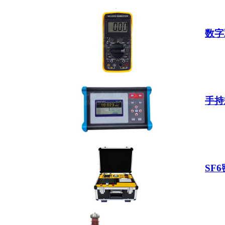
数字
手持
SF