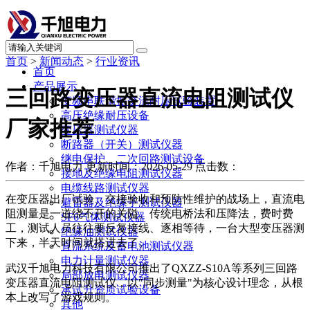
首页
>
新闻动态
>
行业资讯
首页
产品展示
三回路变压器直流电阻测试仪
变频串联谐振交流耐压试验装置
高压绝缘耐压设备
厂家推荐
变压器测试仪器
断路器（开关）测试仪器
继电保护、二次回路测试设备
作者：千旭电力
更新时间：2026-05-29
点击数：
接地及绝缘电阻测试仪器
电缆线路测试仪器
在变压器出厂试验、交接验收和预防性维护的战场上，直流电
避雷器及绝缘子测试仪器
阻测量是一道绕不开的关隘。传统电桥法和压降法，费时费
SF6气体测试仪器
工，测试人员往往要反复接线、逐相等待，一台大型变压器测
绝缘油测试仪器
下来，半天时间就搭进去了。
直流系统及蓄电池测试仪器
电力计量测试仪器
武汉千旭电力科技有限公司推出了QXZZ-S10A等系列三回路
局部放电测试仪器
变压器直流电阻测试仪，以"同步测量"为核心设计理念，从根
承试升资质试验设备
本上改写了游戏规则。
其他