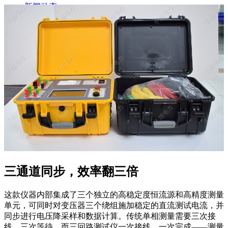
新闻动态
公司动态
行业资讯
解决方案
产品案例
指导书
培训方案
详情案例
实用工具
关于我们
联系我们
三通道同步，效率翻三倍
这款仪器内部集成了三个独立的高稳定度恒流源和高精度测量
单元，可同时对变压器三个绕组施加稳定的直流测试电流，并
同步进行电压降采样和数据计算。传统单相测量需要三次接
线、三次等待，而三回路测试仪一次接线、一次完成——测量