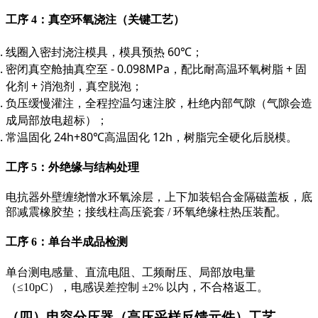
工序 4：真空环氧浇注（关键工艺）
线圈入密封浇注模具，模具预热 60℃；
密闭真空舱抽真空至 - 0.098MPa，配比耐高温环氧树脂 + 固
化剂 + 消泡剂，真空脱泡；
负压缓慢灌注，全程控温匀速注胶，杜绝内部气隙（气隙会造
成局部放电超标）；
常温固化 24h+80℃高温固化 12h，树脂完全硬化后脱模。
工序 5：外绝缘与结构处理
电抗器外壁缠绕憎水环氧涂层，上下加装铝合金隔磁盖板，底
部减震橡胶垫；接线柱高压瓷套 / 环氧绝缘柱热压装配。
工序 6：单台半成品检测
单台测电感量、直流电阻、工频耐压、局部放电量
（≤10pC），电感误差控制 ±2% 以内，不合格返工。
（四）电容分压器（高压采样反馈元件）工艺