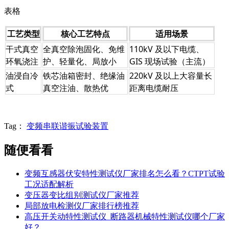
表格
工艺类型
核心工艺特点
适用场景
干式真空
全真空除泡固化、免维
110kV 及以下电缆、
环氧浇注
护、轻量化、局放小
GIS 现场试验（主流）
油浸自冷
铁芯油箱密封、绝缘油
220kV 及以上大容量长
式
真空注油、散热优
距离电缆耐压
Tag：
变频串联谐振试验装置
随便看看
变频互感器伏安特性测试仪厂家排名怎么看？CTPT试验
工况适配解析
变压器变比组别测试仪厂家推荐
局部放电检测仪厂家排行榜推荐
高压开关动特性测试仪_断路器机械特性测试仪哪个厂家
好？