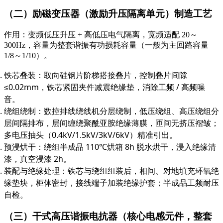
（二）励磁变压器（激励升压隔离单元）制造工艺
作用：变频低压升压 + 高低压电气隔离，宽频适配 20～
300Hz，容量为整套谐振有功损耗容量（一般为主回路容量
1/8～1/10）。
铁芯叠装：取向硅钢片阶梯搭接叠片，控制叠片间隙
≤0.02mm，铁芯紧固夹件减震绝缘垫，消除工频 / 高频噪
音。
绕组绕制：数控排线绕线机分层绕制，低压绕组、高压绕组分
层间隔排布，层间缠绕聚酰亚胺绝缘薄膜，匝间无挤压褶皱；
多电压抽头（0.4kV/1.5kV/3kV/6kV）精准引出。
预浸烘干：绕组半成品 110℃烘箱 8h 脱水烘干，浸入绝缘清
漆，真空浸漆 2h。
装配与绝缘处理：铁芯与绕组组装后，相间、对地填充环氧绝
缘垫块，柜体密封，接线端子加装绝缘护套；半成品工频耐压
自检。
（三）干式高压谐振电抗器（核心电感元件，整套