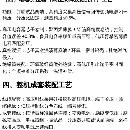
功能：并联试品两端，高精度采集高压信号回传变频电源闭环
稳压，分压比固定，测量精度≤0.5%。
高压电容器芯子卷制：聚丙烯薄膜 + 铝箔高精度卷绕，控制
容值误差 ±0.3%；多只电容串联组成高压臂，低压臂精密薄膜
电容匹配分压。
真空浸渍：芯子真空浸渍蓖麻油 / 环氧，密封铝壳，杜绝潮气
侵入。
绝缘筒装配：环氧玻纤筒做外绝缘，高低压引出端子密封固
化；全项校准分压系数，温漂补偿。
四、整机成套装配工艺
线缆配套：高压引线采用硅橡胶耐高压电缆，端子冷压 + 热
缩绝缘；低压控制线分色布线，编号标识。
成套接线：按谐振标准回路连接：变频电源→励磁变低压→励
磁变高压→电抗器组→被试品，分压器并联被试品两端，采样
线接入变频电源反馈端口。