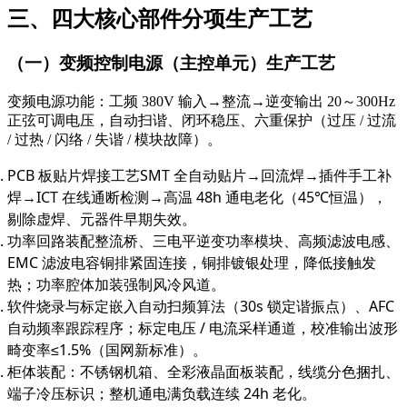
三、四大核心部件分项生产工艺
（一）变频控制电源（主控单元）生产工艺
变频电源功能：工频 380V 输入→整流→逆变输出 20～300Hz
正弦可调电压，自动扫谐、闭环稳压、六重保护（过压 / 过流
/ 过热 / 闪络 / 失谐 / 模块故障）。
PCB 板贴片焊接工艺SMT 全自动贴片→回流焊→插件手工补
焊→ICT 在线通断检测→高温 48h 通电老化（45℃恒温），
剔除虚焊、元器件早期失效。
功率回路装配整流桥、三电平逆变功率模块、高频滤波电感、
EMC 滤波电容铜排紧固连接，铜排镀银处理，降低接触发
热；功率腔体加装强制风冷风道。
软件烧录与标定嵌入自动扫频算法（30s 锁定谐振点）、AFC
自动频率跟踪程序；标定电压 / 电流采样通道，校准输出波形
畸变率≤1.5%（国网新标准）。
柜体装配：不锈钢机箱、全彩液晶面板装配，线缆分色捆扎、
端子冷压标识；整机通电满负载连续 24h 老化。