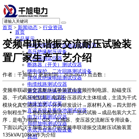
首页
>
新闻动态
>
行业资讯
首页
产品展示
变频串联谐振交流耐压试验装
变频串联谐振交流耐压试验装置
高压绝缘耐压设备
置厂家生产工艺介绍
变压器测试仪器
断路器（开关）测试仪器
继电保护、二次回路测试设备
作者：千旭电力
更新时间：2026-06-03
点击数：
接地及绝缘电阻测试仪器
电缆线路测试仪器
变频串联谐振交流耐压试验装置由变频控制电源、励磁变压
避雷器及绝缘子测试仪器
器、干式高压电抗器、电容分压器四大主体组成，主流为干式
SF6气体测试仪器
绝缘油测试仪器
模块化真空浇注工艺，分为研发设计→原材料入检→四大部件
直流系统及蓄电池测试仪器
分制程生产→整机装配调试→出厂型式试验→成品包装六大工
电力计量测试仪器
序，是电力电缆、GIS、互感器、变压器交流耐压专用设备。
局部放电测试仪器
下面以武汉千旭电力生产的变频串联谐振交流耐压试验装置
承试升资质试验设备
135kVA/108kV作为介绍
其他