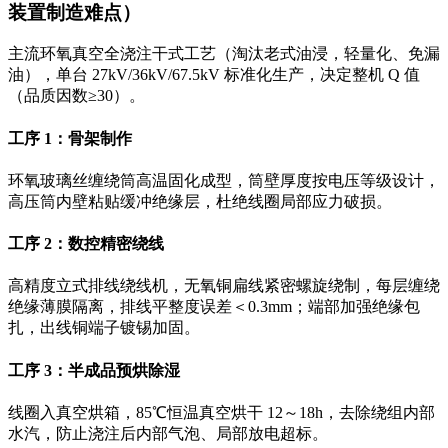
装置制造难点）
主流环氧真空全浇注干式工艺（淘汰老式油浸，轻量化、免漏
油），单台 27kV/36kV/67.5kV 标准化生产，决定整机 Q 值
（品质因数≥30）。
工序 1：骨架制作
环氧玻璃丝缠绕筒高温固化成型，筒壁厚度按电压等级设计，
高压筒内壁粘贴缓冲绝缘层，杜绝线圈局部应力破损。
工序 2：数控精密绕线
高精度立式排线绕线机，无氧铜扁线紧密螺旋绕制，每层缠绕
绝缘薄膜隔离，排线平整度误差＜0.3mm；端部加强绝缘包
扎，出线铜端子镀锡加固。
工序 3：半成品预烘除湿
线圈入真空烘箱，85℃恒温真空烘干 12～18h，去除绕组内部
水汽，防止浇注后内部气泡、局部放电超标。