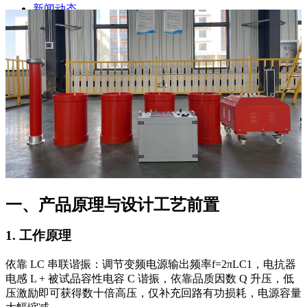
新闻动态
公司动态
行业资讯
解决方案
产品案例
指导书
培训方案
详情案例
实用工具
关于我们
联系我们
一、产品原理与设计工艺前置
1. 工作原理
依靠 LC 串联谐振：调节变频电源输出频率f=2πLC1，电抗器
电感 L + 被试品容性电容 C 谐振，依靠品质因数 Q 升压，低
压激励即可获得数十倍高压，仅补充回路有功损耗，电源容量