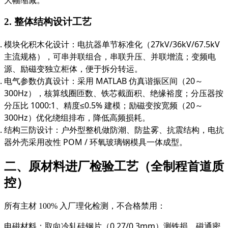
大幅缩减。
2. 整体结构设计工艺
模块化积木化设计：电抗器单节标准化（27kV/36kV/67.5kV
主流规格），可串并联组合，串联升压、并联增流；变频电
源、励磁变独立柜体，便于拆分转运。
电气参数仿真设计：采用 MATLAB 仿真谐振区间（20～
300Hz），核算线圈匝数、铁芯截面积、绝缘裕度；分压器按
分压比 1000:1、精度≤0.5% 建模；励磁变按宽频（20～
300Hz）优化绕组排布，降低高频损耗。
结构三防设计：户外型整机做防潮、防盐雾、抗震结构，电抗
器外壳采用改性 POM / 环氧玻璃钢模具一体成型。
二、原材料进厂检验工艺（全制程首道质
控）
所有主材 100% 入厂理化检测，不合格禁用：
电磁材料：取向冷轧硅钢片（0.27/0.3mm）测铁损、磁通密