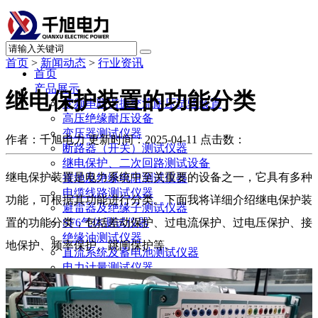
首页
>
新闻动态
>
行业资讯
首页
产品展示
继电保护装置的功能分类
变频串联谐振交流耐压试验装置
高压绝缘耐压设备
变压器测试仪器
作者：千旭电力
更新时间：2025-04-11
点击数：
断路器（开关）测试仪器
继电保护、二次回路测试设备
继电保护装置是电力系统中至关重要的设备之一，它具有多种
接地及绝缘电阻测试仪器
电缆线路测试仪器
功能，可根据其功能进行分类。下面我将详细介绍继电保护装
避雷器及绝缘子测试仪器
置的功能分类，包括差动保护、过电流保护、过电压保护、接
SF6气体测试仪器
绝缘油测试仪器
地保护、频率保护、跳闸保护等。
直流系统及蓄电池测试仪器
电力计量测试仪器
局部放电测试仪器
承试升资质试验设备
其他