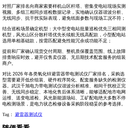
对照厂家排名向商家索要样机山区杆塔、密集变电站现场实测
视频、多组三相同步巡检数据记录，实地确认仪器谐波分析、
无线同步、抗干扰实际表现，避免纸面参数与现场工况不符；
结合巡检场景确定机型：大中型变电站批量巡检优先三相同测
机型，风光山区分散杆塔优先长续航无线高配款，小型配电站
选用单相基础款，按需匹配避免性能冗余或功能不足；
提前和厂家确认现货交付周期、整机质保覆盖范围、线上故障
排查响应时效，避开仅售卖仪器、无后期技术配套服务的组装
商户。
对比 2026 年各类氧化锌避雷器带电测试仪厂家排名，采购选
型需要避开低价组装、硬件程序简化、配套服务缺失的检测仪
器。武汉千旭电力带电测试仪谐波分析精准、相间干扰校正完
善、无线同步稳定、本地化售后体系清晰，能够适配地市电网
运维、送变电巡检、风光新能源场站、工矿配电绝大多数不停
电检测场景，是电力状态检修设备采购阶段稳妥的参考选择。
Tag：
避雷器测试仪