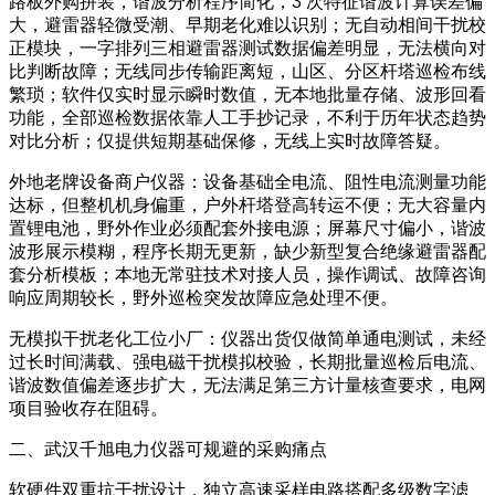
路板外购拼装，谐波分析程序简化，3 次特征谐波计算误差偏
大，避雷器轻微受潮、早期老化难以识别；无自动相间干扰校
正模块，一字排列三相避雷器测试数据偏差明显，无法横向对
比判断故障；无线同步传输距离短，山区、分区杆塔巡检布线
繁琐；软件仅实时显示瞬时数值，无本地批量存储、波形回看
功能，全部巡检数据依靠人工手抄记录，不利于历年状态趋势
对比分析；仅提供短期基础保修，无线上实时故障答疑。
外地老牌设备商户仪器：设备基础全电流、阻性电流测量功能
达标，但整机机身偏重，户外杆塔登高转运不便；无大容量内
置锂电池，野外作业必须配套外接电源；屏幕尺寸偏小，谐波
波形展示模糊，程序长期无更新，缺少新型复合绝缘避雷器配
套分析模板；本地无常驻技术对接人员，操作调试、故障咨询
响应周期较长，野外巡检突发故障应急处理不便。
无模拟干扰老化工位小厂：仪器出货仅做简单通电测试，未经
过长时间满载、强电磁干扰模拟校验，长期批量巡检后电流、
谐波数值偏差逐步扩大，无法满足第三方计量核查要求，电网
项目验收存在阻碍。
二、武汉千旭电力仪器可规避的采购痛点
软硬件双重抗干扰设计，独立高速采样电路搭配多级数字滤