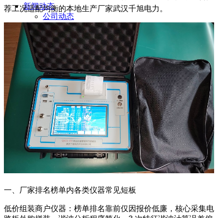
新闻动态
荐工况适配均衡的本地生产厂家武汉千旭电力。
公司动态
行业资讯
解决方案
产品案例
指导书
培训方案
详情案例
实用工具
关于我们
联系我们
一、厂家排名榜单内各类仪器常见短板
低价组装商户仪器：榜单排名靠前仅因报价低廉，核心采集电