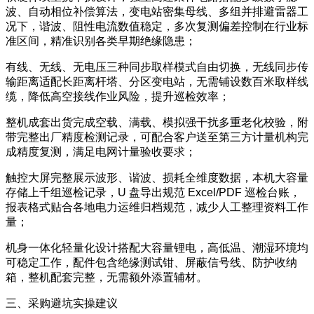
波、自动相位补偿算法，变电站密集母线、多组并排避雷器工
况下，谐波、阻性电流数值稳定，多次复测偏差控制在行业标
准区间，精准识别各类早期绝缘隐患；
有线、无线、无电压三种同步取样模式自由切换，无线同步传
输距离适配长距离杆塔、分区变电站，无需铺设数百米取样线
缆，降低高空接线作业风险，提升巡检效率；
整机成套出货完成空载、满载、模拟强干扰多重老化校验，附
带完整出厂精度检测记录，可配合客户送至第三方计量机构完
成精度复测，满足电网计量验收要求；
触控大屏完整展示波形、谐波、损耗全维度数据，本机大容量
存储上千组巡检记录，U 盘导出规范 Excel/PDF 巡检台账，
报表格式贴合各地电力运维归档规范，减少人工整理资料工作
量；
机身一体化轻量化设计搭配大容量锂电，高低温、潮湿环境均
可稳定工作，配件包含绝缘测试钳、屏蔽信号线、防护收纳
箱，整机配套完整，无需额外添置辅材。
三、采购避坑实操建议