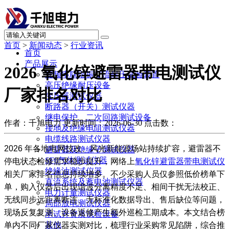
首页
>
新闻动态
>
行业资讯
首页
产品展示
2026 氧化锌避雷器带电测试仪
变频串联谐振交流耐压试验装置
高压绝缘耐压设备
厂家排名对比
变压器测试仪器
断路器（开关）测试仪器
继电保护、二次回路测试设备
作者：千旭电力
更新时间：2026-06-30
点击数：
接地及绝缘电阻测试仪器
电缆线路测试仪器
2026 年各地电网技改、风光新能源场站持续扩容，避雷器不
避雷器及绝缘子测试仪器
SF6气体测试仪器
停电状态检修需求稳步提升，网络上
氧化锌避雷器带电测试仪
绝缘油测试仪器
相关厂家排名信息持续增多。不少采购人员仅参照低价榜单下
直流系统及蓄电池测试仪器
单，购入仪器后出现谐波分离精度不足、相间干扰无法校正、
电力计量测试仪器
无线同步远距离断连、无标准化数据导出、售后缺位等问题，
局部放电测试仪器
现场反复复测、设备返修产生额外巡检工期成本。本文结合榜
承试升资质试验设备
其他
单内不同厂家仪器实测对比，梳理行业采购常见陷阱，综合推