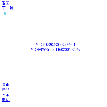
返回
下一篇
QQ： 646435372
电话：15927335914
邮箱：whqianxu@163.com
Copyright © 2012-2028 武汉千旭电力科技有限公司 版权所有
鄂ICP备2023009727号-1
鄂公网安备42011602001079号
首页
产品
方案
电话