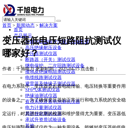
首页
>
新闻动态
>
解决方案
首页
产品展示
变压器低电压短路阻抗测试仪
变频串联谐振交流耐压试验装置
高压绝缘耐压设备
哪家好？
变压器测试仪器
断路器（开关）测试仪器
继电保护、二次回路测试设备
作者：千旭电力
更新时间：2025-04-15
点击数：
接地及绝缘电阻测试仪器
电缆线路测试仪器
避雷器及绝缘子测试仪器
在电力系统中，变压器是起着电能传输、电压转换等重要作用
SF6气体测试仪器
绝缘油测试仪器
的设备之一。为了确保变压器的正常运行和电力系统的安全稳
直流系统及蓄电池测试仪器
电力计量测试仪器
定运行，对其进行定期的检测和维护显得尤为重要。变压器低
局部放电测试仪器
承试升资质试验设备
其他
电压短路阻抗测试仪作为一种专用设备，能够对变压器的低电