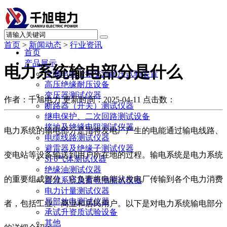
首页
>
新闻动态
>
行业资讯
首页
产品展示
电力系统输电部分是什么
变频串联谐振交流耐压试验装置
高压绝缘耐压设备
变压器测试仪器
作者：千旭电力
更新时间：2025-04-11
点击数：
断路器（开关）测试仪器
继电保护、二次回路测试设备
接地及绝缘电阻测试仪器
电力系统的输电部分是指将发电厂产生的电能通过输电线路、
电缆线路测试仪器
避雷器及绝缘子测试仪器
变电站等设备输送到用户所在地的过程。输电系统是电力系统
SF6气体测试仪器
绝缘油测试仪器
的重要组成部分，它负责将电能从发电厂传输到各个电力消费
直流系统及蓄电池测试仪器
电力计量测试仪器
局部放电测试仪器
者，包括工业、商业和居民用户。以下是对电力系统输电部分
承试升资质试验设备
其他