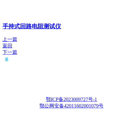
手持式回路电阻测试仪
上一篇
返回
下一篇
QQ： 646435372
电话：15927335914
邮箱：whqianxu@163.com
Copyright © 2012-2028 武汉千旭电力科技有限公司 版权所有
鄂ICP备2023009727号-1
鄂公网安备42011602001079号