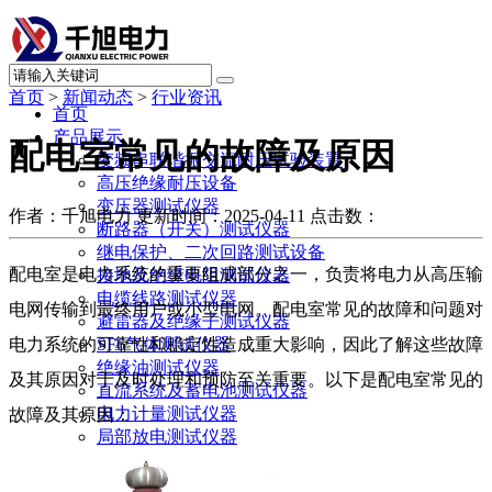
首页
>
新闻动态
>
行业资讯
首页
产品展示
配电室常见的故障及原因
变频串联谐振交流耐压试验装置
高压绝缘耐压设备
变压器测试仪器
作者：千旭电力
更新时间：2025-04-11
点击数：
断路器（开关）测试仪器
继电保护、二次回路测试设备
配电室是电力系统的重要组成部分之一，负责将电力从高压输
接地及绝缘电阻测试仪器
电缆线路测试仪器
电网传输到最终用户或小型电网。配电室常见的故障和问题对
避雷器及绝缘子测试仪器
电力系统的可靠性和稳定性造成重大影响，因此了解这些故障
SF6气体测试仪器
绝缘油测试仪器
及其原因对于及时处理和预防至关重要。以下是配电室常见的
直流系统及蓄电池测试仪器
电力计量测试仪器
故障及其原因：
局部放电测试仪器
承试升资质试验设备
其他