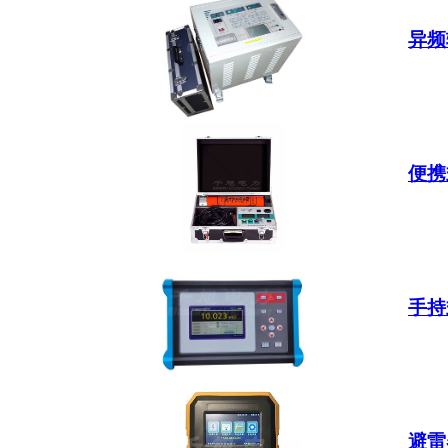
异频
便携
手持
避雷