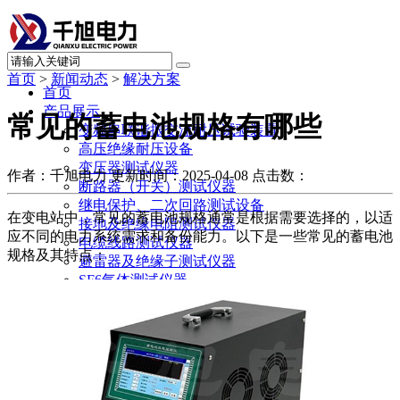
首页
>
新闻动态
>
解决方案
首页
产品展示
常见的蓄电池规格有哪些
变频串联谐振交流耐压试验装置
高压绝缘耐压设备
变压器测试仪器
作者：千旭电力
更新时间：2025-04-08
点击数：
断路器（开关）测试仪器
继电保护、二次回路测试设备
在变电站中，常见的蓄电池规格通常是根据需要选择的，以适
接地及绝缘电阻测试仪器
应不同的电力系统需求和备份能力。以下是一些常见的蓄电池
电缆线路测试仪器
规格及其特点：
避雷器及绝缘子测试仪器
SF6气体测试仪器
绝缘油测试仪器
直流系统及蓄电池测试仪器
电力计量测试仪器
局部放电测试仪器
承试升资质试验设备
其他