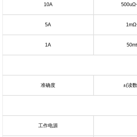
10A
500uΩ
5A
1mΩ
1A
50m
准确度
±(读数
工作电源