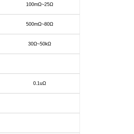
100mΩ~25Ω
500mΩ~80Ω
30Ω~50kΩ
0.1uΩ