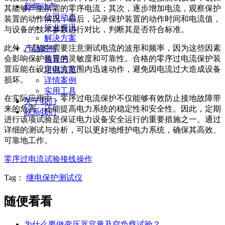
新闻动态
其能够产生所需的零序电流；其次，逐步增加电流，观察保护
公司动态
装置的动作情况；最后，记录保护装置的动作时间和电流值，
行业资讯
与设备的技术参数进行对比，判断其是否符合标准。
解决方案
此外，试验中需要注意测试电流的波形和频率，因为这些因素
产品案例
会影响保护装置的灵敏度和可靠性。合格的零序过电流保护装
指导书
置应能在设定电流范围内迅速动作，避免因电流过大造成设备
培训方案
损坏。
详情案例
实用工具
在实际应用中，零序过电流保护不仅能够有效防止接地故障带
关于我们
来的危害，还能提高电力系统的稳定性和安全性。因此，定期
联系我们
进行该项试验是保证电力设备安全运行的重要措施之一。通过
详细的测试与分析，可以更好地维护电力系统，确保其高效、
可靠地工作。
零序过电流试验接线操作
Tag：
继电保护测试仪
随便看看
为什么要做变压器容量及空负载试验？