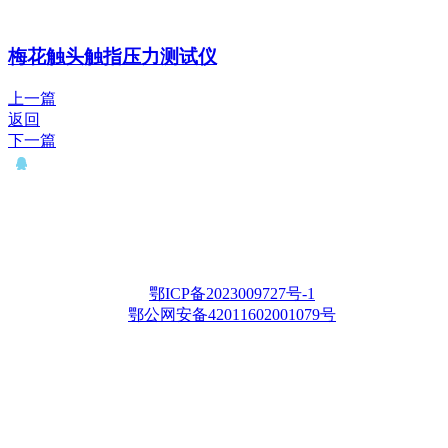
梅花触头触指压力测试仪
上一篇
返回
下一篇
QQ： 646435372
电话：15927335914
邮箱：whqianxu@163.com
Copyright © 2012-2028 武汉千旭电力科技有限公司 版权所有
鄂ICP备2023009727号-1
鄂公网安备42011602001079号