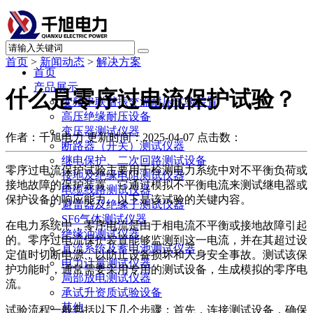
首页
>
新闻动态
>
解决方案
首页
产品展示
什么是零序过电流保护试验？
变频串联谐振交流耐压试验装置
高压绝缘耐压设备
变压器测试仪器
作者：千旭电力
更新时间：2025-04-07
点击数：
断路器（开关）测试仪器
继电保护、二次回路测试设备
零序过电流保护试验主要用于检测电力系统中对不平衡负荷或
接地及绝缘电阻测试仪器
接地故障的保护装置。它通过模拟不平衡电流来测试继电器或
电缆线路测试仪器
保护设备的响应能力。以下是该试验的关键内容。
避雷器及绝缘子测试仪器
SF6气体测试仪器
在电力系统中，零序电流是由于相电流不平衡或接地故障引起
绝缘油测试仪器
的。零序过电流保护装置能够监测到这一电流，并在其超过设
直流系统及蓄电池测试仪器
定值时切断电源，以防止设备损坏和人身安全事故。测试该保
电力计量测试仪器
护功能时，通常需要采用专用的测试设备，生成模拟的零序电
局部放电测试仪器
流。
承试升资质试验设备
其他
试验流程一般包括以下几个步骤：首先，连接测试设备，确保