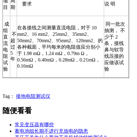
项
周
要求
说 明
目
期
成
同一批次
在各接线之间测量直流电阻，对于 10
组
抽测， 不
不
mm2、16 mm2、25mm2、35mm2、
直
少于 2
超
50mm2、70mm2、95mm2、120mm2、的
流
条，接线
过
各种截面，平均每米的电阻值应分别小
电
鼻与软导
5
于 1.98 mΩ，1.24 mΩ，0.79m Ω，
阻
线压接的
年
0.56mΩ，0.40mΩ，0.28mΩ，0.21mΩ，
试
应做该试
0.16mΩ
验
验
Tag：
接地电阻测试仪
随便看看
常见变压器有哪些
蓄电池组长期不进行充放电的隐患