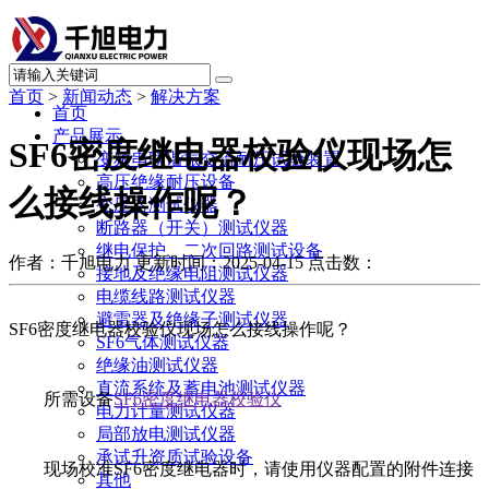
首页
>
新闻动态
>
解决方案
首页
产品展示
SF6密度继电器校验仪现场怎
变频串联谐振交流耐压试验装置
高压绝缘耐压设备
么接线操作呢？
变压器测试仪器
断路器（开关）测试仪器
继电保护、二次回路测试设备
作者：千旭电力
更新时间：2025-04-15
点击数：
接地及绝缘电阻测试仪器
电缆线路测试仪器
避雷器及绝缘子测试仪器
SF6密度继电器校验仪现场怎么接线操作呢？
SF6气体测试仪器
绝缘油测试仪器
直流系统及蓄电池测试仪器
所需设备
SF6密度继电器校验仪
电力计量测试仪器
局部放电测试仪器
承试升资质试验设备
现场校准SF6密度继电器时，请使用仪器配置的附件连接
其他