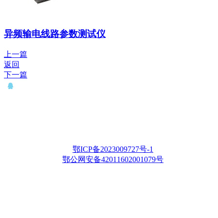
异频输电线路参数测试仪
上一篇
返回
下一篇
QQ： 646435372
电话：15927335914
邮箱：whqianxu@163.com
Copyright © 2012-2028 武汉千旭电力科技有限公司 版权所有
鄂ICP备2023009727号-1
鄂公网安备42011602001079号