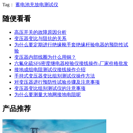
Tag：
蓄电池充放电测试仪
随便看看
高压开关的故障原因分析
变压器变比与阻抗的关系
为什么要定期进行绝缘靴手套绝缘杆验电器的预防性试
验
变压器内部线圈为什么用铜？
六氟化硫SF6密度继电器校验仪接线操作-厂家价格批发
接地成组电阻测试仪接线操作介绍
手持式变压器变比组别测试仪操作方法
对变压器进行预防性试验步骤及注意事项
变压器变比组别测试仪的注意事项
为什么要测量大地网接地电阻呢
产品推荐