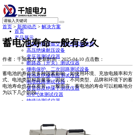
首页
>
新闻动态
>
解决方案
首页
产品展示
蓄电池寿命一般有多久
变频串联谐振交流耐压试验装置
高压绝缘耐压设备
变压器测试仪器
作者：千旭电力
更新时间：2025-04-10
点击数：
断路器（开关）测试仪器
继电保护、二次回路测试设备
蓄电池的寿命受多种因素影响，如使用环境、充放电频率和方
接地及绝缘电阻测试仪器
式、电池类型和质量等。因此，不同类型、品牌和环境下的蓄
电缆线路测试仪器
电池寿命也存在差异。一般而言，蓄电池的寿命可以粗略地分
避雷器及绝缘子测试仪器
为以下几个阶段：
SF6气体测试仪器
绝缘油测试仪器
直流系统及蓄电池测试仪器
电力计量测试仪器
局部放电测试仪器
承试升资质试验设备
其他