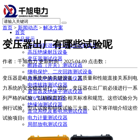
首页
>
新闻动态
>
解决方案
首页
产品展示
变压器出厂有哪些试验呢
变频串联谐振交流耐压试验装置
高压绝缘耐压设备
变压器测试仪器
作者：千旭电力
更新时间：2025-04-09
点击数：
断路器（开关）测试仪器
继电保护、二次回路测试设备
变压器是电力系统中的关键设备，其质量和性能直接关系到电
接地及绝缘电阻测试仪器
电缆线路测试仪器
力系统的安全稳定运行。因此，变压器在出厂前必须进行一系
避雷器及绝缘子测试仪器
列严格的试验，以确保其符合相关标准和规范。这些试验分为
SF6气体测试仪器
绝缘油测试仪器
例行试验、型式试验和特殊试验三大类。以下将详细介绍这些
直流系统及蓄电池测试仪器
电力计量测试仪器
试验项目。
局部放电测试仪器
承试升资质试验设备
其他