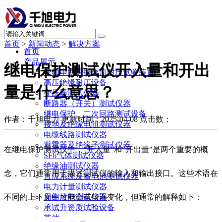
首页
>
新闻动态
>
解决方案
首页
产品展示
继电保护测试仪开入量和开出
变频串联谐振交流耐压试验装置
高压绝缘耐压设备
量是什么意思？
变压器测试仪器
断路器（开关）测试仪器
继电保护、二次回路测试设备
作者：千旭电力
更新时间：2025-04-08
点击数：
接地及绝缘电阻测试仪器
电缆线路测试仪器
避雷器及绝缘子测试仪器
在继电保护测试仪中，"开入量"和"开出量"是两个重要的概
SF6气体测试仪器
绝缘油测试仪器
念，它们通常用于描述测试仪的输入和输出接口。这些术语在
直流系统及蓄电池测试仪器
电力计量测试仪器
不同的上下文中可能会有些许变化，但通常的解释如下：
局部放电测试仪器
承试升资质试验设备
其他