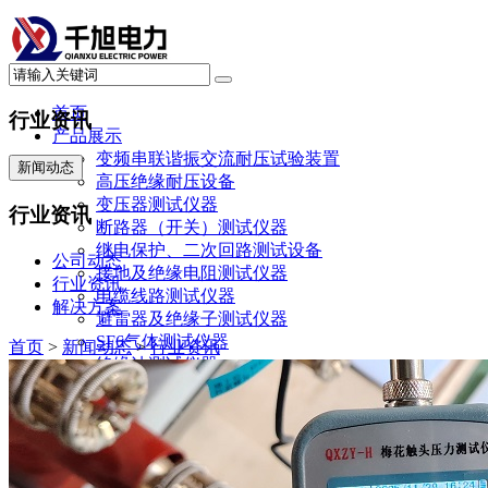
首页
行业资讯
产品展示
变频串联谐振交流耐压试验装置
新闻动态
高压绝缘耐压设备
变压器测试仪器
行业资讯
断路器（开关）测试仪器
继电保护、二次回路测试设备
公司动态
接地及绝缘电阻测试仪器
行业资讯
电缆线路测试仪器
解决方案
避雷器及绝缘子测试仪器
SF6气体测试仪器
首页
>
新闻动态
>
行业资讯
绝缘油测试仪器
直流系统及蓄电池测试仪器
电力计量测试仪器
局部放电测试仪器
承试升资质试验设备
其他