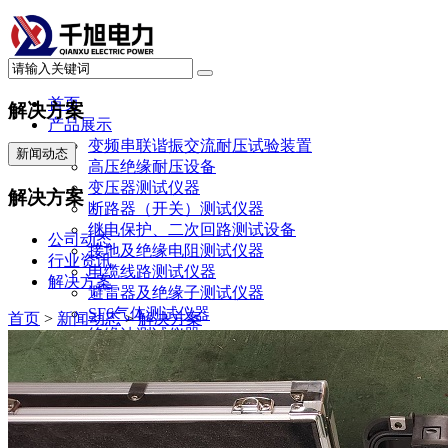
首页
解决方案
产品展示
变频串联谐振交流耐压试验装置
新闻动态
高压绝缘耐压设备
变压器测试仪器
解决方案
断路器（开关）测试仪器
继电保护、二次回路测试设备
公司动态
接地及绝缘电阻测试仪器
行业资讯
电缆线路测试仪器
解决方案
避雷器及绝缘子测试仪器
SF6气体测试仪器
首页
>
新闻动态
>
解决方案
绝缘油测试仪器
直流系统及蓄电池测试仪器
电力计量测试仪器
局部放电测试仪器
承试升资质试验设备
其他