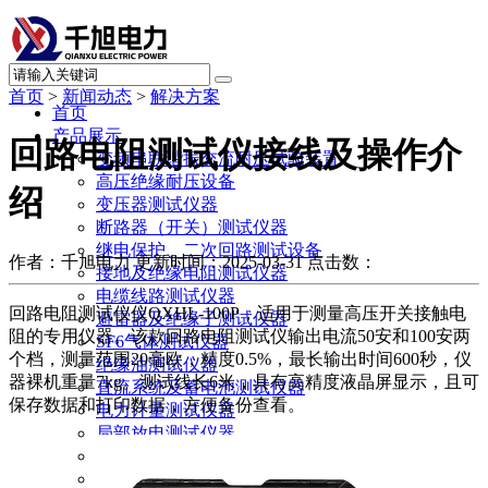
首页
>
新闻动态
>
解决方案
首页
产品展示
回路电阻测试仪接线及操作介
变频串联谐振交流耐压试验装置
高压绝缘耐压设备
绍
变压器测试仪器
断路器（开关）测试仪器
继电保护、二次回路测试设备
作者：千旭电力
更新时间：2025-03-31
点击数：
接地及绝缘电阻测试仪器
电缆线路测试仪器
回路电阻测试仪仪QXHL-100P，适用于测量高压开关接触电
避雷器及绝缘子测试仪器
阻的专用仪器。该款回路电阻测试仪输出电流50安和100安两
SF6气体测试仪器
个档，测量范围20毫欧，精度0.5%，最长输出时间600秒，仪
绝缘油测试仪器
器裸机重量7kg。测试线长6米，具有高精度液晶屏显示，且可
直流系统及蓄电池测试仪器
保存数据和打印数据，方便备份查看。
电力计量测试仪器
局部放电测试仪器
承试升资质试验设备
其他