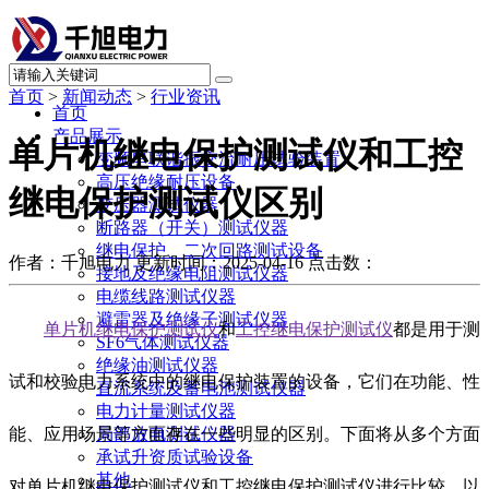
首页
>
新闻动态
>
行业资讯
首页
产品展示
单片机继电保护测试仪和工控
变频串联谐振交流耐压试验装置
高压绝缘耐压设备
继电保护测试仪区别
变压器测试仪器
断路器（开关）测试仪器
继电保护、二次回路测试设备
作者：千旭电力
更新时间：2025-04-16
点击数：
接地及绝缘电阻测试仪器
电缆线路测试仪器
避雷器及绝缘子测试仪器
单片机继电保护测试仪
和
工控继电保护测试仪
都是用于测
SF6气体测试仪器
绝缘油测试仪器
试和校验电力系统中的继电保护装置的设备，它们在功能、性
直流系统及蓄电池测试仪器
电力计量测试仪器
能、应用场景等方面存在一些明显的区别。下面将从多个方面
局部放电测试仪器
承试升资质试验设备
其他
对单片机继电保护测试仪和工控继电保护测试仪进行比较，以