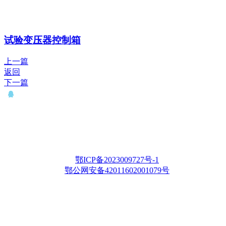
试验变压器控制箱
上一篇
返回
下一篇
QQ： 646435372
电话：15927335914
邮箱：whqianxu@163.com
Copyright © 2012-2028 武汉千旭电力科技有限公司 版权所有
鄂ICP备2023009727号-1
鄂公网安备42011602001079号