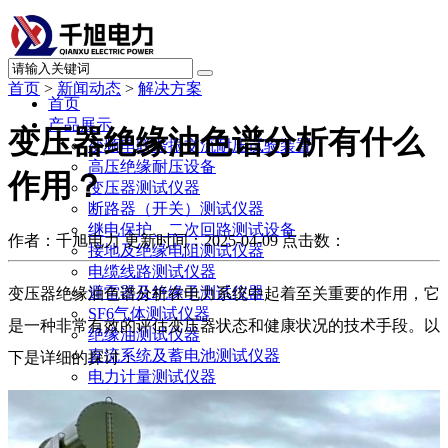
首页
>
新闻动态
>
解决方案
首页
产品展示
变压器绝缘油色谱分析有什么
变频串联谐振交流耐压试验装置
高压绝缘耐压设备
作用？
变压器测试仪器
断路器（开关）测试仪器
继电保护、二次回路测试设备
作者：千旭电力
更新时间：2025-04-09
点击数：
接地及绝缘电阻测试仪器
电缆线路测试仪器
避雷器及绝缘子测试仪器
变压器绝缘油色谱分析在电力系统中起着至关重要的作用，它
SF6气体测试仪器
是一种非常有效的评估变压器状态和健康状况的技术手段。以
绝缘油测试仪器
直流系统及蓄电池测试仪器
下是详细的探讨：
电力计量测试仪器
局部放电测试仪器
承试升资质试验设备
其他