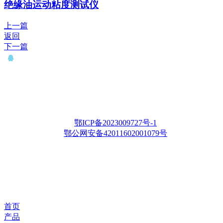
绝缘油运动粘度测试仪
上一篇
返回
下一篇
QQ： 646435372
电话：15927335914
邮箱：whqianxu@163.com
Copyright © 2012-2028 武汉千旭电力科技有限公司 版权所有
鄂ICP备2023009727号-1
鄂公网安备42011602001079号
首页
产品