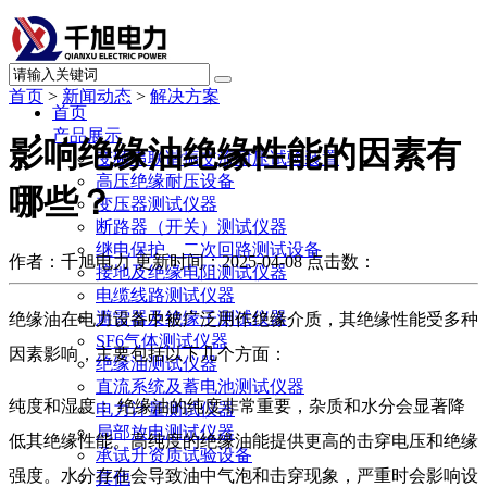
首页
>
新闻动态
>
解决方案
首页
产品展示
影响绝缘油绝缘性能的因素有
变频串联谐振交流耐压试验装置
高压绝缘耐压设备
哪些？
变压器测试仪器
断路器（开关）测试仪器
继电保护、二次回路测试设备
作者：千旭电力
更新时间：2025-04-08
点击数：
接地及绝缘电阻测试仪器
电缆线路测试仪器
避雷器及绝缘子测试仪器
绝缘油在电力设备中被广泛用作绝缘介质，其绝缘性能受多种
SF6气体测试仪器
因素影响，主要包括以下几个方面：
绝缘油测试仪器
直流系统及蓄电池测试仪器
纯度和湿度： 绝缘油的纯度非常重要，杂质和水分会显著降
电力计量测试仪器
局部放电测试仪器
低其绝缘性能。高纯度的绝缘油能提供更高的击穿电压和绝缘
承试升资质试验设备
强度。水分存在会导致油中气泡和击穿现象，严重时会影响设
其他